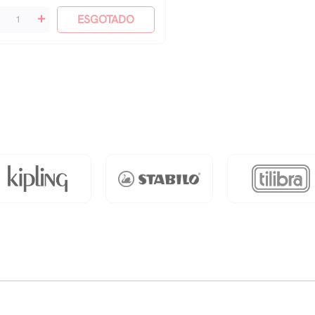
tação
+
ESGOTADO
antidade