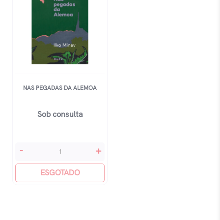
NAS PEGADAS DA ALEMOA
Sob consulta
Nas
-
+
Pegadas
Da
ESGOTADO
Alemoa
quantidade