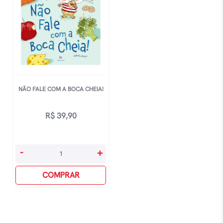
NÃO FALE COM A BOCA CHEIA!
R$
39,90
Não
-
+
Fale
Com
COMPRAR
A
Boca
Cheia!