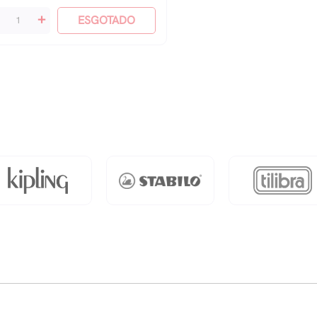
+
ESGOTADO
zes
nho
do
ndy,
chaelene
antidade