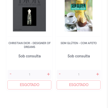
CHRISTIAN DIOR – DESIGNER OF
SEM GLÚTEN – COM AFETO
DREAMS
Sob consulta
Sob consulta
Christian
Sem
-
+
-
+
Dior
GlÚten
-
ESGOTADO
-
ESGOTADO
Designer
Com
Of
Afeto
Dreams
quantidade