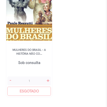
MULHERES DO BRASIL – A
HISTÓRIA NÃO CO...
Sob consulta
Mulheres
-
+
Do
Brasil
ESGOTADO
-
A