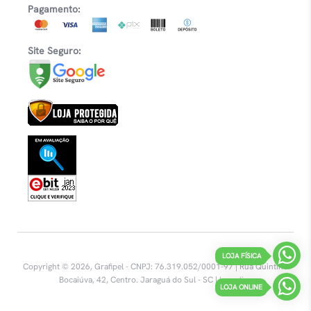
Pagamento:
Site Seguro:
LOJA FÍSICA
Copyright © 2026, Grafipel - CNPJ: 76.319.052/0001-97 | Rua Quintino
Bocaiúva, 42, Centro.
Jaraguá do Sul - SC |
Inovalize
LOJA ONLINE