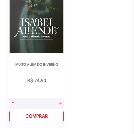
MUITO ALÉM DO INVERNO
R$
74,90
Muito
-
+
AlÉm
Do
COMPRAR
Inverno
quantidade