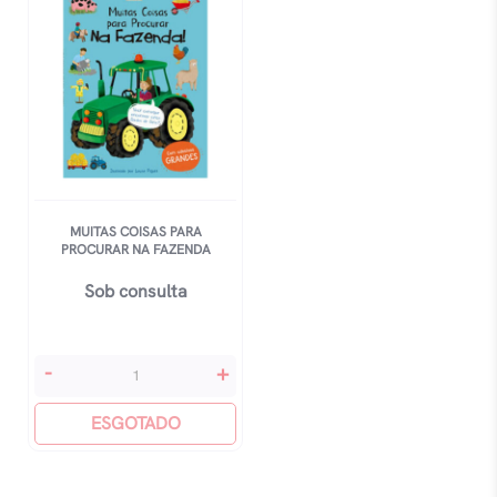
MUITAS COISAS PARA
PROCURAR NA FAZENDA
Sob consulta
Muitas
-
+
Coisas
Para
ESGOTADO
Procurar
Na