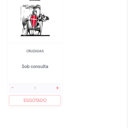
CRUZADAS
Sob consulta
Cruzadas
-
+
quantidade
ESGOTADO