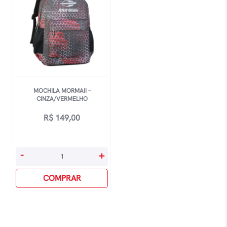
MOCHILA MORMAII –
CINZA/VERMELHO
R$
149,00
Mochila
-
+
Mormaii
-
COMPRAR
Cinza/Vermelho
quantidade