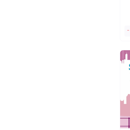
A
-
Ps
Fi
Li
At
So
Fo
Ga
E
Fe
qu