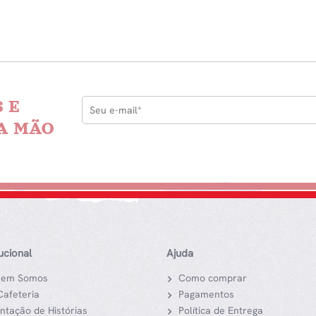
 E
A MÃO
tucional
Ajuda
em Somos
Como comprar
Cafeteria
Pagamentos
ntação de Histórias
Política de Entrega