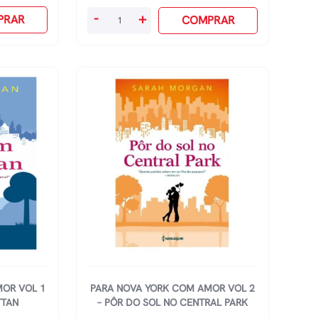
Box
-
+
PRAR
COMPRAR
-
Pão
Diário
Mulheres
Louvor
quantidade
OR VOL 1
PARA NOVA YORK COM AMOR VOL 2
TTAN
– PÔR DO SOL NO CENTRAL PARK