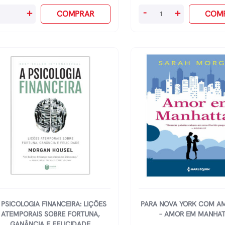
Alice
+
-
+
COMPRAR
COM
te
No
País
star
Das
nheiro
Maravilhas
antidade
quantidade
 PSICOLOGIA FINANCEIRA: LIÇÕES
PARA NOVA YORK COM AM
ATEMPORAIS SOBRE FORTUNA,
– AMOR EM MANHA
GANÂNCIA E FELICIDADE