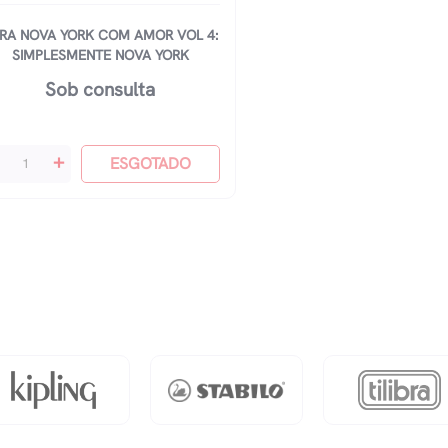
RA NOVA YORK COM AMOR VOL 4:
SIMPLESMENTE NOVA YORK
Sob consulta
ra
+
ESGOTADO
va
rk
om
or
l
mplesmente
va
rk
antidade