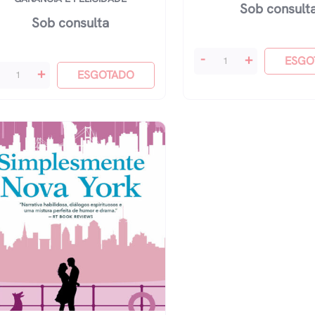
Sob consult
Sob consulta
Para
-
+
ESGO
+
Nova
ESGOTADO
icologia
York
nanceira:
Com
ções
Amor
emporais
Vol
bre
1
rtuna,
-
nância
Amor
Em
licidade
Manhattan
antidade
quantidade