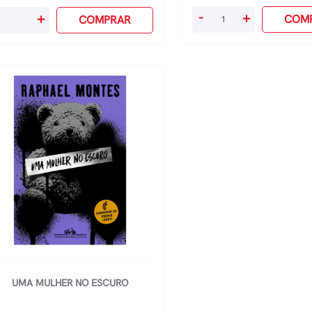
Jantar
-
+
+
COM
COMPRAR
Secreto
gica
quantidade
rtal:
ma
entura
quadrão
ro
antidade
UMA MULHER NO ESCURO