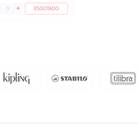
+
ESGOTADO
vro
s
nco
eis
antidade