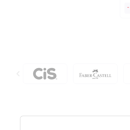
O
-
Li
Do
Ci
An
qu