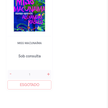
MISS MACUNAÍMA
Sob consulta
Miss
-
+
Macunaíma
quantidade
ESGOTADO