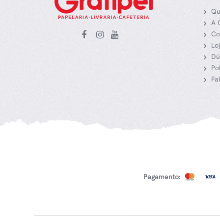
Qu
A 
Co
Lo
Dú
Po
Fa
Pagamento: