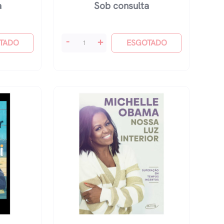
a
Sob consulta
Enquanto
-
+
TADO
ESGOTADO
Eu
Respirar
quantidade