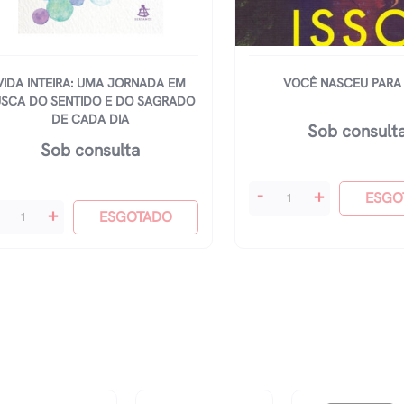
VIDA INTEIRA: UMA JORNADA EM
VOCÊ NASCEU PARA 
USCA DO SENTIDO E DO SAGRADO
DE CADA DIA
Sob consult
Sob consulta
VocÊ
-
+
ESGO
da
+
Nasceu
ESGOTADO
eira:
Para
ma
Isso
rnada
quantidade
m
sca
ntido