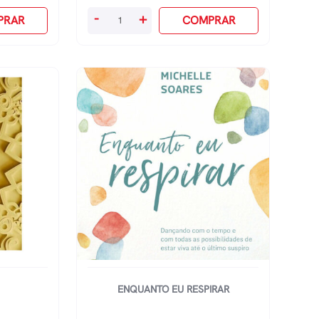
Mundo
-
+
PRAR
COMPRAR
Por
Terra
-
Onde
Terminam
As
Estradas
quantidade
ENQUANTO EU RESPIRAR