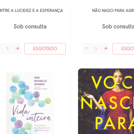
NTRE A LUCIDEZ E A ESPERANÇA
NÃO NASCI PARA AG
Sob consulta
Sob consult
tre
Não
+
-
+
ESGOTADO
ESGO
Nasci
cidez
Para
Agradar
quantidade
perança
antidade