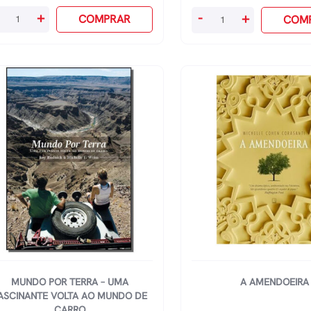
nha
Mundo
+
-
+
COMPRAR
COM
stÓria
Por
antidade
Terra
-
Cada
Canto
Do
Mundo
quantidade
MUNDO POR TERRA – UMA
A AMENDOEIRA
ASCINANTE VOLTA AO MUNDO DE
CARRO