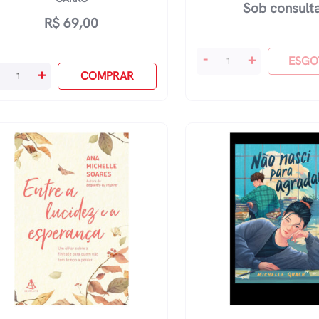
Sob consult
R$
69,00
A
-
+
ESGO
ndo
+
Amendoeira
COMPRAR
r
quantidade
rra
ma
scinante
lta
ndo
rro
antidade