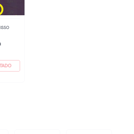
ISSO
a
TADO