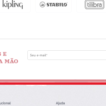
grado
da
a
antidade
 E
A MÃO
tucional
Ajuda