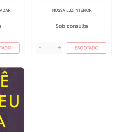
RADAR
NOSSA LUZ INTERIOR
a
Sob consulta
Nossa
-
+
TADO
ESGOTADO
Luz
Interior
quantidade