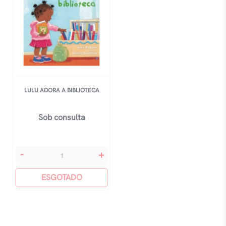
LULU ADORA A BIBLIOTECA
Sob consulta
Lulu
-
+
Adora
A
ESGOTADO
Biblioteca
quantidade