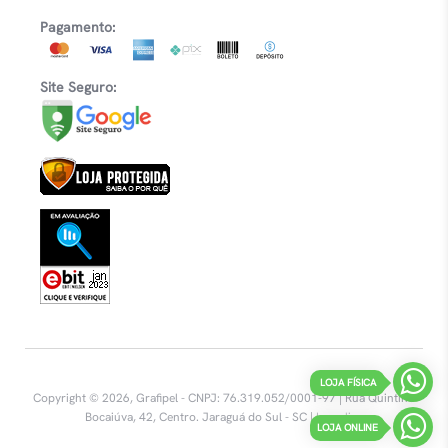
Pagamento:
Site Seguro:
LOJA FÍSICA
Copyright © 2026, Grafipel - CNPJ: 76.319.052/0001-97 | Rua Quintino
Bocaiúva, 42, Centro.
Jaraguá do Sul - SC |
Inovalize
LOJA ONLINE