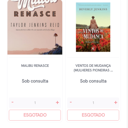
quantidade
MALIBU RENASCE
VENTOS DE MUDANÇA
(MULHERES PIONEIRAS ...
Sob consulta
Sob consulta
Malibu
Ventos
-
+
-
+
Renasce
De
quantidade
ESGOTADO
Mudança
ESGOTADO
(mulheres