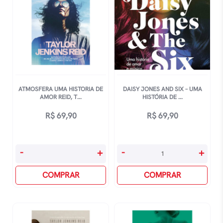
ATMOSFERA UMA HISTORIA DE
DAISY JONES AND SIX – UMA
AMOR REID, T...
HISTÓRIA DE ...
R$
69,90
R$
69,90
Atmosfera
Daisy
-
+
-
+
Uma
Jones
Historia
COMPRAR
And
COMPRAR
De
Six
Amor
-
Reid,
Uma