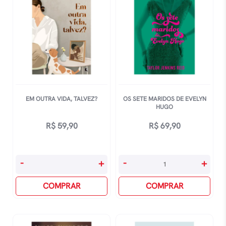
Taylor
HistÓria
Jenkins
De
quantidade
Amor
E
MÚsica
quantidade
EM OUTRA VIDA, TALVEZ?
OS SETE MARIDOS DE EVELYN
HUGO
R$
59,90
R$
69,90
Em
Os
-
+
-
+
Outra
Sete
Vida,
COMPRAR
Maridos
COMPRAR
Talvez?
De
quantidade
Evelyn
Hugo