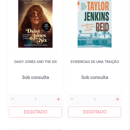
quantidade
DAISY JONES AND THE SIX
EVIDENCIAS DE UMA TRAIÇÃO
Sob consulta
Sob consulta
Daisy
Evidencias
-
+
-
+
Jones
De
And
ESGOTADO
Uma
ESGOTADO
The
Traição
Six
quantidade