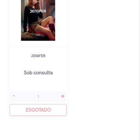
JENIFER
Sob consulta
Jenifer
-
+
quantidade
ESGOTADO