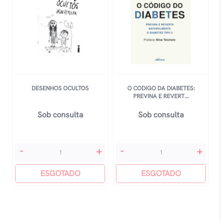
DESENHOS OCULTOS
O CODIGO DA DIABETES:
PREVINA E REVERT...
Sob consulta
Sob consulta
Desenhos
O
-
+
-
+
Ocultos
Codigo
quantidade
ESGOTADO
Da
ESGOTADO
Diabetes:
Previna
E