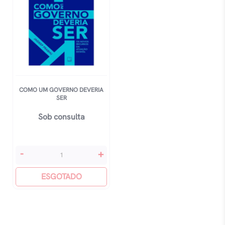
COMO UM GOVERNO DEVERIA
SER
Sob consulta
Como
-
+
Um
Governo
ESGOTADO
Deveria
Ser
quantidade