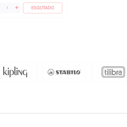
+
ESGOTADO
nino
ngala
antidade