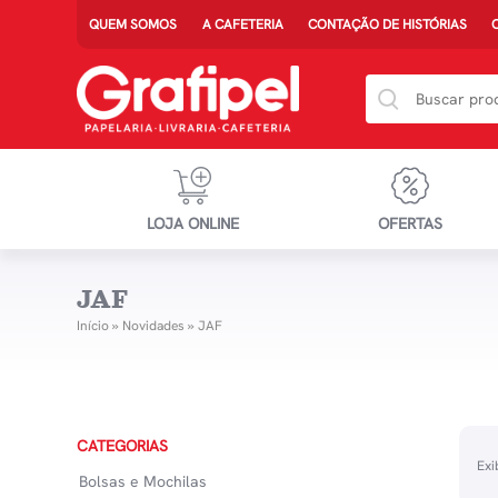
QUEM SOMOS
A CAFETERIA
CONTAÇÃO DE HISTÓRIAS
LOJA ONLINE
OFERTAS
JAF
Início
»
Novidades
»
JAF
CATEGORIAS
Exi
Bolsas e Mochilas