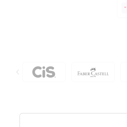
O
-
Me
Da
Be
qu