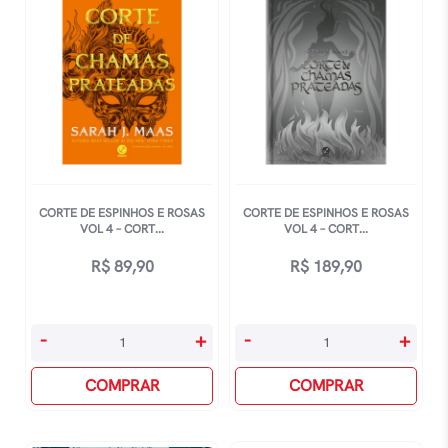
-
2
Casa
-
De
Corte
Céu
De
E
Névoa
Sopro
E
quantidade
Fúria
quantidade
CORTE DE ESPINHOS E ROSAS
CORTE DE ESPINHOS E ROSAS
VOL 4 – CORT...
VOL 4 – CORT...
R$
89,90
R$
189,90
Corte
Corte
-
+
-
+
De
De
Espinhos
COMPRAR
Espinhos
COMPRAR
E
E
Rosas
Rosas