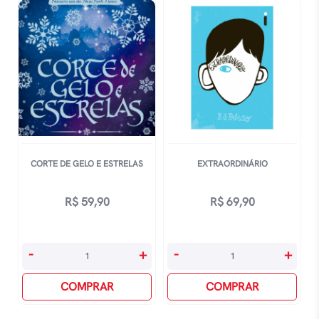
Vol
Vol
4
4
-
-
Corte
Corte
De
De
Chamas
Chamas
Prateadas
Prateadas
quantidade
-
capa
CORTE DE GELO E ESTRELAS
EXTRAORDINÁRIO
Especial
quantidade
R$
59,90
R$
69,90
Corte
Extraordinário
-
+
-
+
De
quantidade
Gelo
COMPRAR
COMPRAR
E