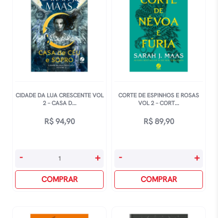
1875
quantidade
CIDADE DA LUA CRESCENTE VOL
CORTE DE ESPINHOS E ROSAS
2 – CASA D...
VOL 2 – CORT...
R$
94,90
R$
89,90
Cidade
Corte
-
+
-
+
Da
De
Lua
COMPRAR
Espinhos
COMPRAR
Crescente
E
Vol
Rosas
2
Vol