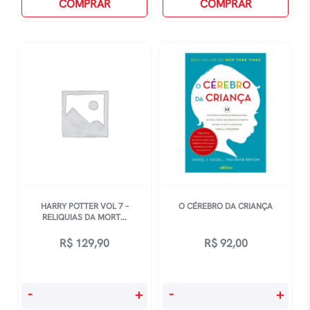
Vol
COMPRAR
Vol
COMPRAR
4
4
-
-
E
E
O
O
Cálice
Cálice
De
De
Fogo
Fogo
quantidade
quantidade
HARRY POTTER VOL 7 –
O CÉREBRO DA CRIANÇA
RELIQUIAS DA MORT...
R$
129,90
R$
92,00
Harry
O
-
+
-
+
Potter
CÉrebro