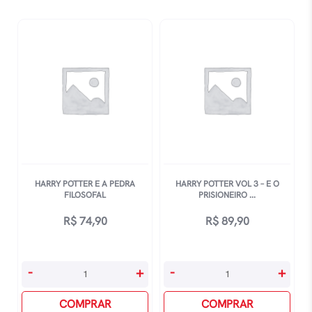
-
-
E
E
A
O
Ordem
Enigma
Da
Do
Fenix
PrÍncipe
quantidade
quantidade
HARRY POTTER E A PEDRA
HARRY POTTER VOL 3 – E O
FILOSOFAL
PRISIONEIRO ...
R$
74,90
R$
89,90
Harry
Harry
-
+
-
+
Potter
Potter
E
COMPRAR
Vol
COMPRAR