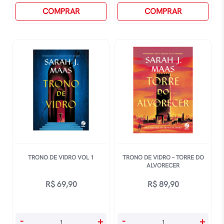
Vol
COMPRAR
Da
COMPRAR
7
CrianÇa
-
quantidade
Reliquias
Da
Morte
quantidade
TRONO DE VIDRO VOL 1
TRONO DE VIDRO – TORRE DO
ALVORECER
R$
69,90
R$
89,90
Trono
Trono
-
+
-
+