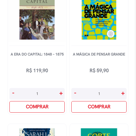
A ERA DO CAPITAL: 1848 – 1875
A MÁGICA DE PENSAR GRANDE
R$
119,90
R$
59,90
A
A
-
+
-
+
Era
Mágica
Do
COMPRAR
De
COMPRAR
Capital:
Pensar
1848
Grande
-
quantidade