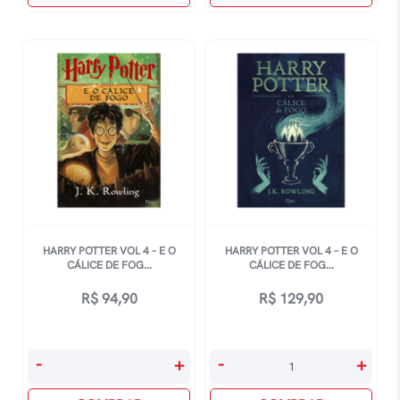
A
3
Pedra
-
Filosofal
e
quantidade
O
Prisioneiro
De
Azkaban
quantidade
HARRY POTTER VOL 4 – E O
HARRY POTTER VOL 4 – E O
CÁLICE DE FOG...
CÁLICE DE FOG...
R$
94,90
R$
129,90
Harry
Harry
-
+
-
+
Potter
Potter