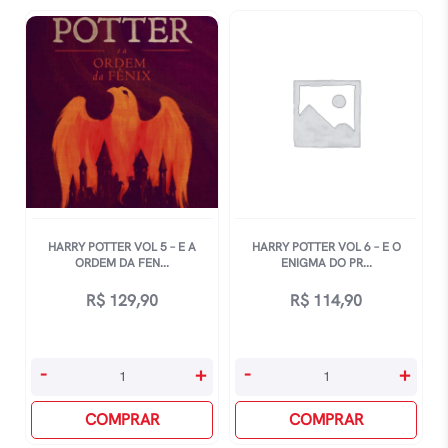
Estrelas
quantidade
HARRY POTTER VOL 5 – E A
HARRY POTTER VOL 6 – E O
ORDEM DA FEN...
ENIGMA DO PR...
R$
129,90
R$
114,90
Harry
Harry
-
+
-
+
Potter
Potter
vol
COMPRAR
vol
COMPRAR
5
6