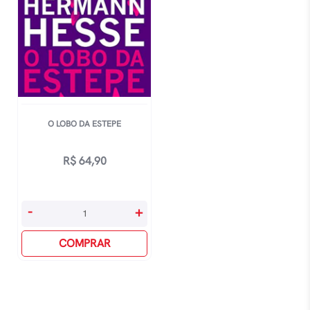
O LOBO DA ESTEPE
R$
64,90
O
-
+
Lobo
Da
COMPRAR
Estepe
quantidade