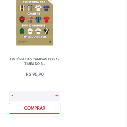
HISTÓRIA DAS CAMISAS DOS 12
TIMES DO B...
R$
95,90
História
-
+
Das
Camisas
COMPRAR
Dos
12