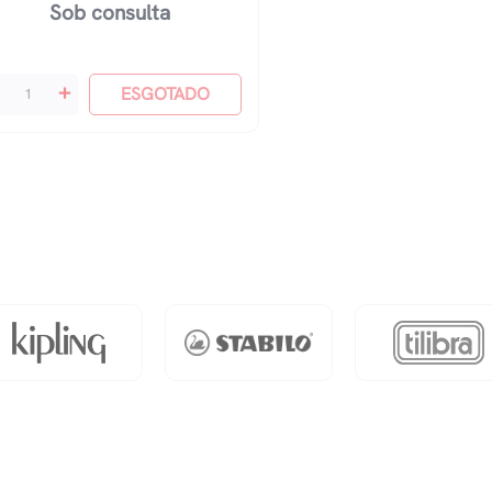
Sob consulta
+
ESGOTADO
vro
l
rsão
tendida
antidade