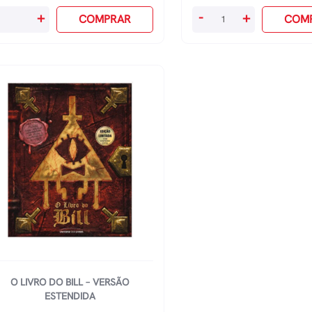
avity
O
+
-
+
COMPRAR
COM
ls:
Livro
ndas
Do
rdidas
Bill
antidade
Hirsch,
Alex
quantidade
O LIVRO DO BILL – VERSÃO
ESTENDIDA