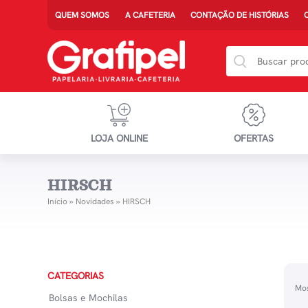
QUEM SOMOS
A CAFETERIA
CONTAÇÃO DE HISTÓRIAS
LOJA ONLINE
OFERTAS
HIRSCH
Início
»
Novidades
»
HIRSCH
CATEGORIAS
Mos
Bolsas e Mochilas