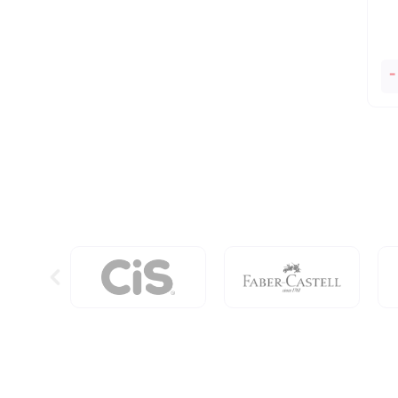
O
-
Li
Do
Bil
-
Ve
Es
qu