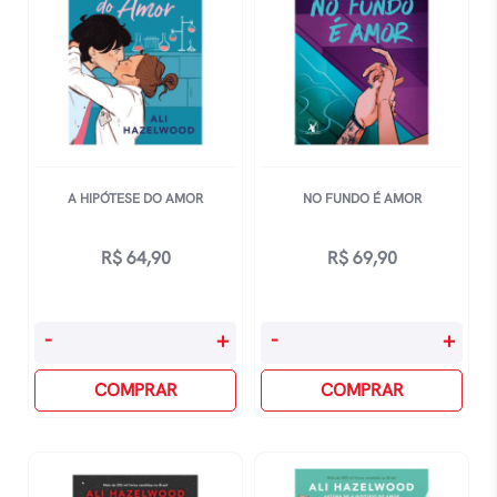
A HIPÓTESE DO AMOR
NO FUNDO É AMOR
R$
64,90
R$
69,90
A
No
-
+
-
+
Hipótese
Fundo
Do
COMPRAR
É
COMPRAR
Amor
Amor
quantidade
quantidade