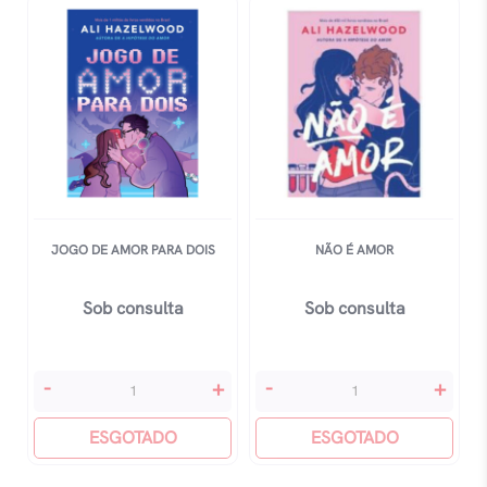
JOGO DE AMOR PARA DOIS
NÃO É AMOR
Sob consulta
Sob consulta
Jogo
Não
-
+
-
+
De
É
Amor
ESGOTADO
Amor
ESGOTADO
Para
quantidade