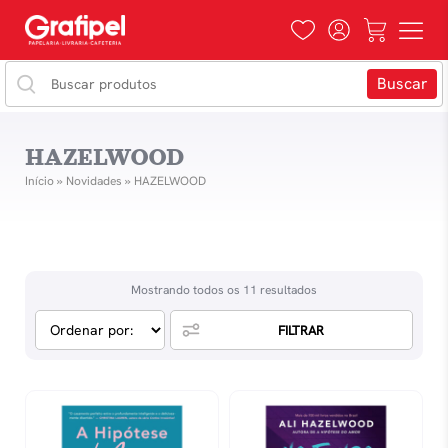
HAZELWOOD
Início
»
Novidades
»
HAZELWOOD
Mostrando todos os 11 resultados
FILTRAR