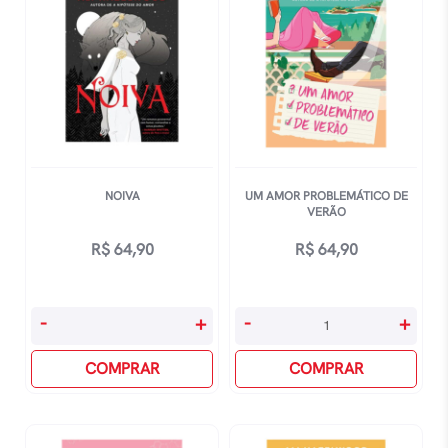
NOIVA
UM AMOR PROBLEMÁTICO DE
VERÃO
R$
64,90
R$
64,90
Noiva
Um
-
+
-
+
quantidade
Amor
COMPRAR
Problemático
COMPRAR
De
Verão
quantidade