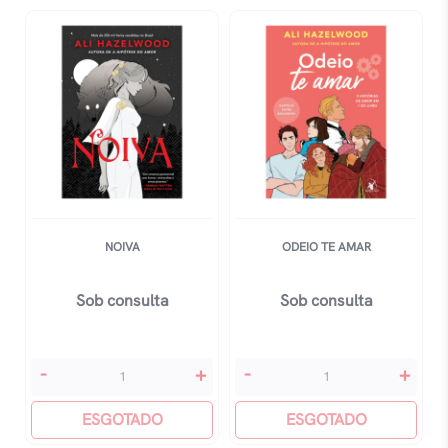
Dois
quantidade
NOIVA
ODEIO TE AMAR
Sob consulta
Sob consulta
Noiva
Odeio
-
+
-
+
quantidade
Te
ESGOTADO
Amar
ESGOTADO
quantidade