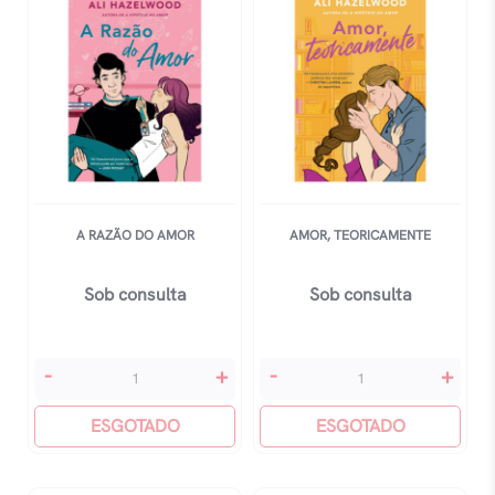
A RAZÃO DO AMOR
AMOR, TEORICAMENTE
Sob consulta
Sob consulta
A
Amor,
-
+
-
+
Razão
Teoricamente
Do
ESGOTADO
quantidade
ESGOTADO
Amor
quantidade