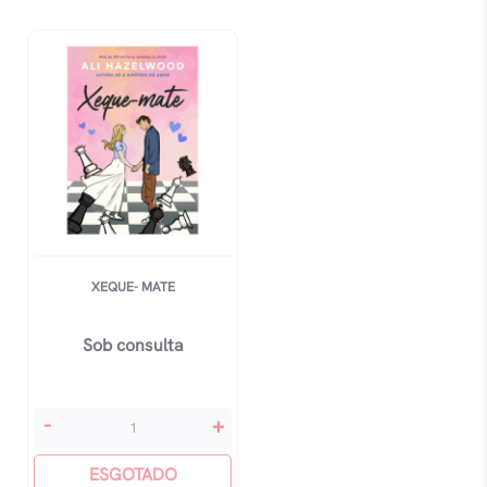
XEQUE- MATE
Sob consulta
Xeque-
-
+
mate
quantidade
ESGOTADO