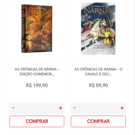
A
A
Cadeira
Viagem
De
Do
Prata
Peregrino
quantidade
Da
Alvorada
quantidade
AS CRÔNICAS DE NÁRNIA –
AS CRÔNICAS DE NÁRNIA – O
EDIÇÃO COMEMOR...
CAVALO E SEU...
R$
199,90
R$
59,90
As
As
-
+
-
+
Crônicas
Crônicas
De
COMPRAR
De
COMPRAR
Nárnia
Nárnia