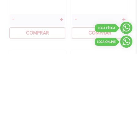
O
O
-
+
-
+
Homem
Senhor
LOJA FÍSICA
Mais
COMPRAR
Dos
COMPRAR
Rico
Anéis
LOJA ONLINE
Da
-
Babilônia
A
quantidade
Sociedade
Do
Anel
quantidade
O SENHOR DOS ANÉIS II – AS
O SENHOR DOS ANÉIS VOL 3 – O
DUAS TORRES
RETORNO DO REI