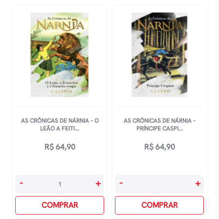
-
-
Edição
O
Comemorativa
Cavalo
De
E
75
Seu
Anos
Menino
-
quantidade
Capa
Deluxe
quantidade
AS CRÔNICAS DE NÁRNIA – O
AS CRÔNICAS DE NÁRNIA –
LEÃO A FEITI...
PRÍNCIPE CASPI...
R$
64,90
R$
64,90
As
As
-
+
-
+
Crônicas
Crônicas
De
COMPRAR
De
COMPRAR
Nárnia
Nárnia