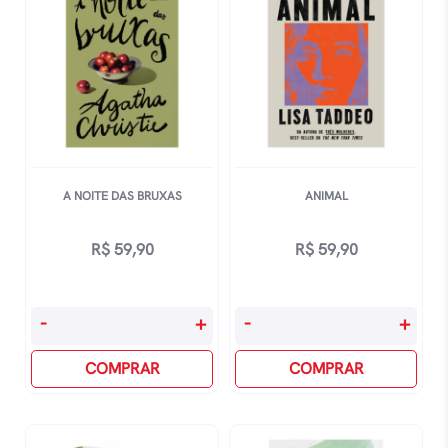
A NOITE DAS BRUXAS
ANIMAL
R$
59,90
R$
59,90
A
Animal
-
+
-
+
Noite
quantidade
Das
COMPRAR
COMPRAR
Bruxas
quantidade