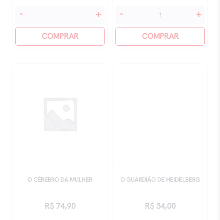
Irmão
LideranÇa
-
+
-
+
Do
E
Jorel
COMPRAR
PropÓsito
COMPRAR
-
quantidade
Livro
Fenomenal
quantidade
O CÉREBRO DA MULHER
O GUARDIÃO DE HEIDELBERG
R$
74,90
R$
34,00