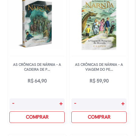
AS CRÔNICAS DE NÁRNIA – A
AS CRÔNICAS DE NÁRNIA – A
CADEIRA DE P...
VIAGEM DO PE...
R$
64,90
R$
59,90
As
As
-
+
-
+
Crônicas
Crônicas
De
COMPRAR
De
COMPRAR
Nárnia
Nárnia
-
-