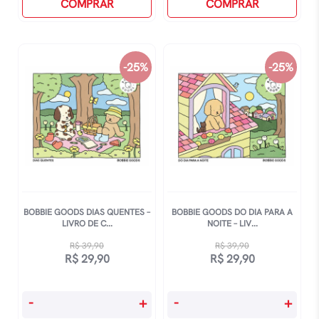
Abismo
COMPRAR
Dias
COMPRAR
quantidade
Frios
-
Livro
-25%
-25%
De
Colorir
Oficial
quantidade
BOBBIE GOODS DIAS QUENTES –
BOBBIE GOODS DO DIA PARA A
LIVRO DE C...
NOITE – LIV...
R$
39,90
R$
39,90
O
O
O
O
R$
29,90
R$
29,90
preço
preço
preço
preço
original
atual
original
atual
Bobbie
Bobbie
-
+
-
+
era:
é:
era:
é:
Goods
Goods