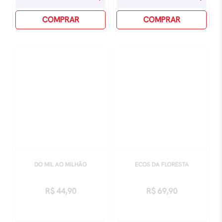
-
Inacabados
Trilogia
COMPRAR
quantidade
COMPRAR
O
Senhor
Dos
Anéis
quantidade
DO MIL AO MILHÃO
ECOS DA FLORESTA
R$
44,90
R$
69,90