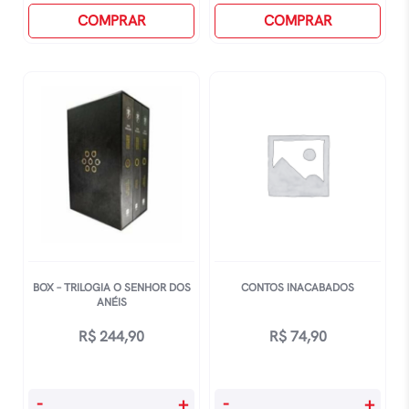
R$ 39,90.
R$ 29,90.
R$ 39,90.
R$ 29,90.
Dias
COMPRAR
Do
COMPRAR
Quentes
Dia
-
Para
Livro
A
De
Noite
Colorir
-
Oficial
Livro
quantidade
De
Colorir
Oficial
quantidade
BOX – TRILOGIA O SENHOR DOS
CONTOS INACABADOS
ANÉIS
R$
244,90
R$
74,90
Box
Contos
-
+
-
+