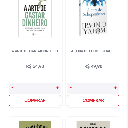
A ARTE DE GASTAR DINHEIRO
A CURA DE SCHOPENHAUER
R$
54,90
R$
49,90
A
A
-
+
-
+
Arte
Cura
De
COMPRAR
De
COMPRAR
Gastar
Schopenhauer
Dinheiro
quantidade
quantidade