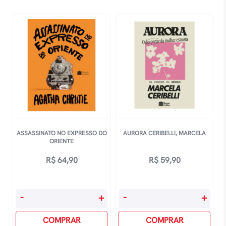
-
-
O
Príncipe
Leão
Caspian
A
quantidade
Feiticeira
E
O
Guarda
Roupa
quantidade
ASSASSINATO NO EXPRESSO DO
AURORA CERIBELLI, MARCELA
ORIENTE
R$
64,90
R$
59,90
Assassinato
Aurora
-
+
-
+
No
Ceribelli,
Expresso
COMPRAR
Marcela
COMPRAR