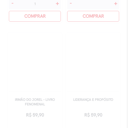
Do
Ecos
-
+
-
+
Mil
Da
Ao
COMPRAR
Floresta
COMPRAR
Milhão
quantidade
quantidade
IRMÃO DO JOREL – LIVRO
LIDERANÇA E PROPÓSITO
FENOMENAL
R$
59,90
R$
59,90