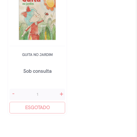
GUITA NO JARDIM
Sob consulta
guita
-
+
No
Jardim
ESGOTADO
quantidade