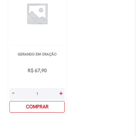
GERANDO EM ORAÇÃO
R$
67,90
Gerando
-
+
Em
Oração
COMPRAR
quantidade