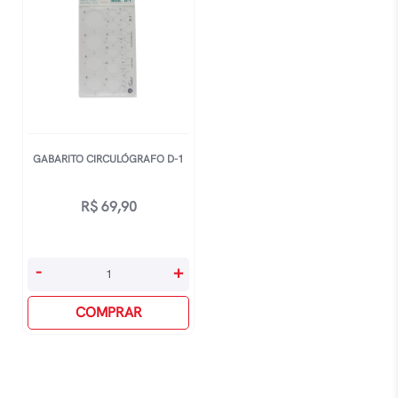
GABARITO CIRCULÓGRAFO D-1
R$
69,90
Gabarito
-
+
Circulógrafo
D-
COMPRAR
1
quantidade