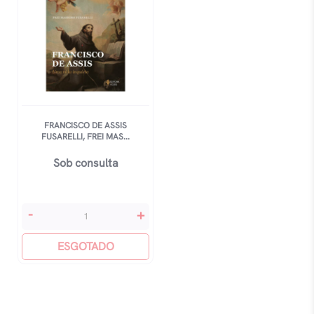
FRANCISCO DE ASSIS
FUSARELLI, FREI MAS...
Sob consulta
Francisco
-
+
De
Assis
ESGOTADO
Fusarelli,
Frei
Massimo