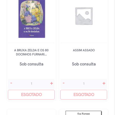
A BRUXA ZELDA E OS 80
ASSIM ASSADO
DOCINHOS FURNARI...
Sob consulta
Sob consulta
A
Assim
-
+
-
+
Bruxa
Assado
Zelda
ESGOTADO
quantidade
ESGOTADO
E
Os
80