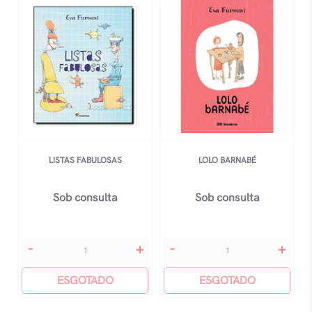
LISTAS FABULOSAS
LOLO BARNABÉ
Sob consulta
Sob consulta
Listas
Lolo
-
+
-
+
Fabulosas
BarnabÉ
quantidade
ESGOTADO
quantidade
ESGOTADO