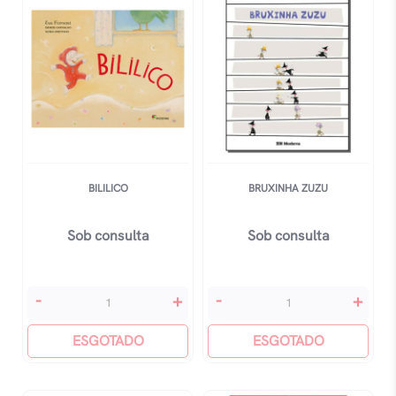
Docinhos
Furnari,
Eva
quantidade
BILILICO
BRUXINHA ZUZU
Sob consulta
Sob consulta
Bililico
Bruxinha
-
+
-
+
quantidade
Zuzu
ESGOTADO
quantidade
ESGOTADO