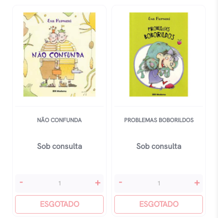
NÃO CONFUNDA
PROBLEMAS BOBORILDOS
Sob consulta
Sob consulta
Não
Problemas
-
+
-
+
Confunda
Boborildos
quantidade
ESGOTADO
quantidade
ESGOTADO