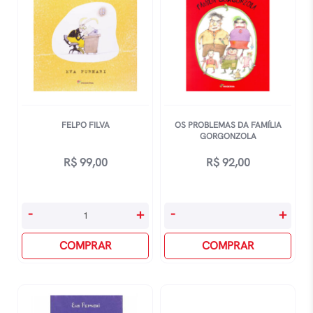
FELPO FILVA
OS PROBLEMAS DA FAMÍLIA
GORGONZOLA
R$
99,00
R$
92,00
Felpo
Os
-
+
-
+
Filva
Problemas
quantidade
COMPRAR
Da
COMPRAR
Família
Gorgonzola
quantidade