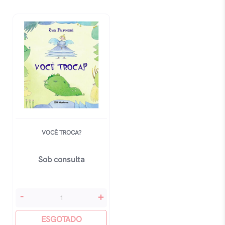
VOCÊ TROCA?
Sob consulta
Você
-
+
Troca?
quantidade
ESGOTADO