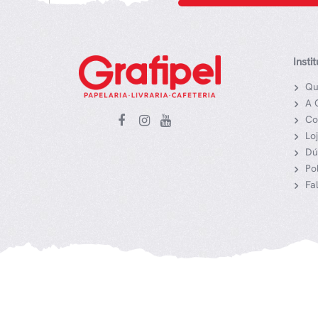
Insti
Qu
A 
Co
Lo
Dú
Po
Fa