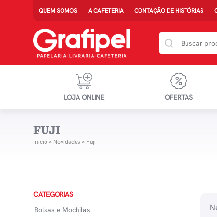
QUEM SOMOS
A CAFETERIA
CONTAÇÃO DE HISTÓRIAS
LOJA ONLINE
OFERTAS
FUJI
Início
»
Novidades
»
Fuji
CATEGORIAS
Ne
Bolsas e Mochilas