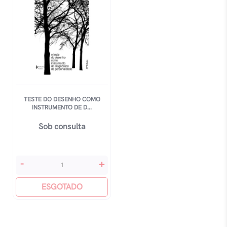
Usos
quantidade
TESTE DO DESENHO COMO
INSTRUMENTO DE D...
Sob consulta
Teste
-
+
Do
Desenho
ESGOTADO
Como
Instrumento
De