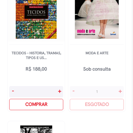
TECIDOS – HISTORIA, TRAMAS,
MODA E ARTE
TIPOS E US...
R$
188,00
Sob consulta
Tecidos
Moda
-
+
-
+
-
E
Historia,
COMPRAR
Arte
ESGOTADO
Tramas,
quantidade
Tipos
E