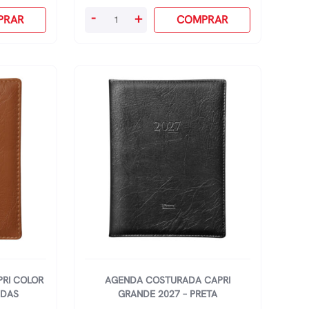
Agenda
-
+
PRAR
COMPRAR
Costurada
Capri
2027
-
Preta
quantidade
RI COLOR
AGENDA COSTURADA CAPRI
IDAS
GRANDE 2027 – PRETA