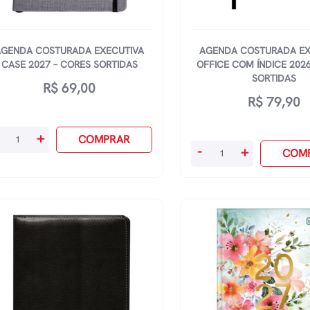
AGENDA COSTURADA EXECUTIVA
AGENDA COSTURADA EX
CASE 2027 – CORES SORTIDAS
OFFICE COM ÍNDICE 2026
SORTIDAS
R$
69,00
R$
79,90
enda
+
COMPRAR
Agenda
-
+
sturada
COM
Costurada
ecutiva
Executiva
se
Office
27
Com
Índice
res
2026
rtidas
-
antidade
Cores
Sortidas