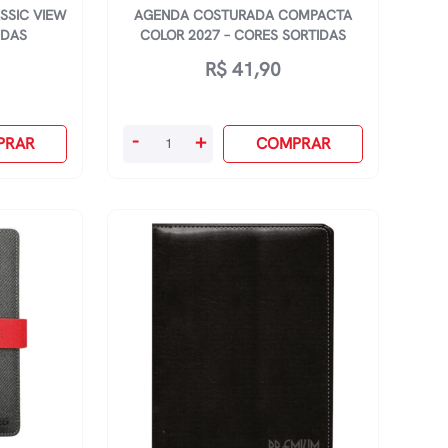
SSIC VIEW
AGENDA COSTURADA COMPACTA
IDAS
COLOR 2027 – CORES SORTIDAS
R$
41,90
Agenda
-
+
PRAR
COMPRAR
Costurada
Compacta
Color
2027
-
Cores
Sortidas
quantidade