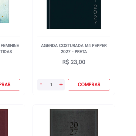
FEMININE
AGENDA COSTURADA M4 PEPPER
RTIDAS
2027 – PRETA
R$
23,00
Agenda
-
+
PRAR
COMPRAR
Costurada
M4
Pepper
2027
-
Preta
quantidade