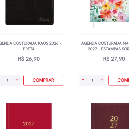
quantidade
GENDA COSTURADA KAOS 2026 –
AGENDA COSTURADA M4 
PRETA
2027 – ESTAMPAS SO
R$
26,90
R$
27,90
enda
Agenda
+
-
+
COMPRAR
COM
sturada
Costurada
os
M4
26
Feminine
2027
eta
-
antidade
Estampas
Sortidas