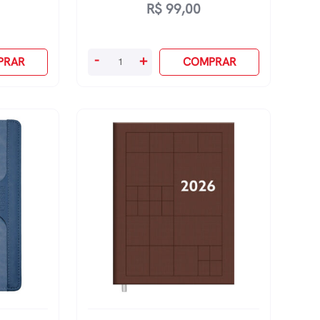
R$
99,00
Agenda
-
+
PRAR
COMPRAR
Costurada
Capri
Grande
2027
-
Preta
quantidade