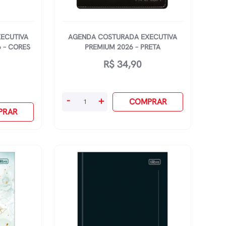
ECUTIVA
AGENDA COSTURADA EXECUTIVA
 – CORES
PREMIUM 2026 – PRETA
R$
34,90
Agenda
-
+
COMPRAR
Costurada
PRAR
Executiva
Premium
2026
-
Preta
quantidade