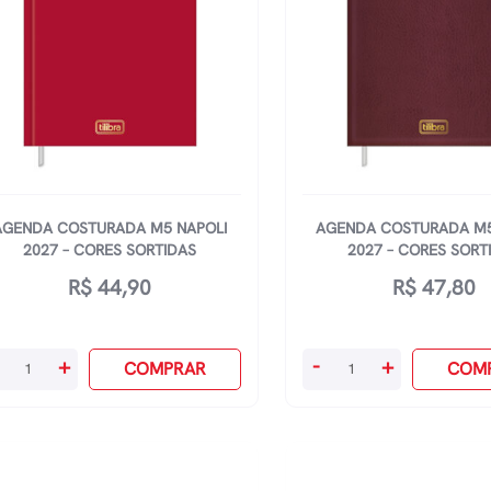
quantidade
AGENDA COSTURADA M5 NAPOLI
AGENDA COSTURADA M5
2027 – CORES SORTIDAS
2027 – CORES SORT
R$
44,90
R$
47,80
enda
Agenda
+
-
+
COMPRAR
COM
sturada
Costurada
5
M5
poli
Torino
27
2027