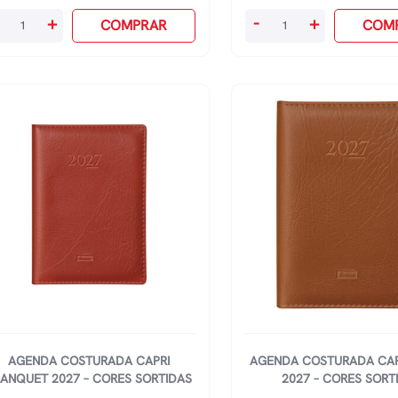
enda
Agenda
+
-
+
COMPRAR
COM
sturada
Costurada
lso
Buoss
go
2026
26
-
Cores
res
Sortidas
rtidas
quantidade
antidade
AGENDA COSTURADA CAPRI
AGENDA COSTURADA CAP
LANQUET 2027 – CORES SORTIDAS
2027 – CORES SORT