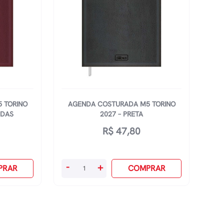
 TORINO
AGENDA COSTURADA M5 TORINO
IDAS
2027 – PRETA
R$
47,80
Agenda
-
+
PRAR
COMPRAR
Costurada
M5
Torino
2027