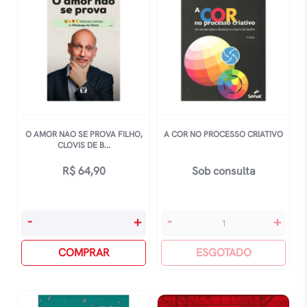
Ser
Vivida
quantidade
O AMOR NAO SE PROVA FILHO,
A COR NO PROCESSO CRIATIVO
CLOVIS DE B...
R$
64,90
Sob consulta
O
A
-
+
-
+
Amor
Cor
Nao
COMPRAR
No
ESGOTADO
Se
Processo
Prova
Criativo
Filho,
quantidade