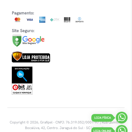
Pagamento:
Site Seguro:
LOJA FÍSICA
Copyright © 2026, Grafipel - CNPJ: 76.319.052/0001-97 | Rua Quintino
Bocaiúva, 42, Centro.
Jaraguá do Sul - SC |
Inovalize
LOJA ONLINE