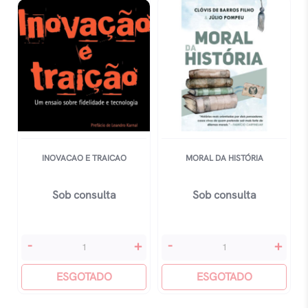
E
Ilusões
quantidade
INOVACAO E TRAICAO
MORAL DA HISTÓRIA
Sob consulta
Sob consulta
Inovacao
Moral
-
+
-
+
E
Da
Traicao
ESGOTADO
História
ESGOTADO
quantidade
quantidade