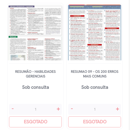
RESUMÃO – HABILIDADES
RESUMAO 09 – OS 200 ERROS
GERENCIAIS
MAIS COMUNS
Sob consulta
Sob consulta
ResumÃo
Resumao
-
+
-
+
-
09
Habilidades
ESGOTADO
-
ESGOTADO
Gerenciais
Os