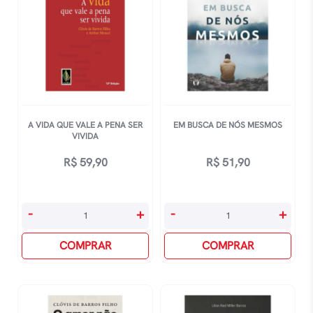
A VIDA QUE VALE A PENA SER
EM BUSCA DE NÓS MESMOS
VIVIDA
R$
59,90
R$
51,90
A
Em
-
+
-
+
Vida
Busca
Que
COMPRAR
De
COMPRAR
Vale
NÓs
A
Mesmos
Pena
quantidade