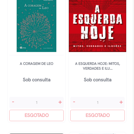
Clovis
De
Barros
quantidade
A CORAGEM DE LEO
A ESQUERDA HOJE: MITOS,
VERDADES E ILU...
Sob consulta
Sob consulta
A
A
-
+
-
+
Coragem
Esquerda
De
ESGOTADO
Hoje:
ESGOTADO
Leo
Mitos,
quantidade
Verdades