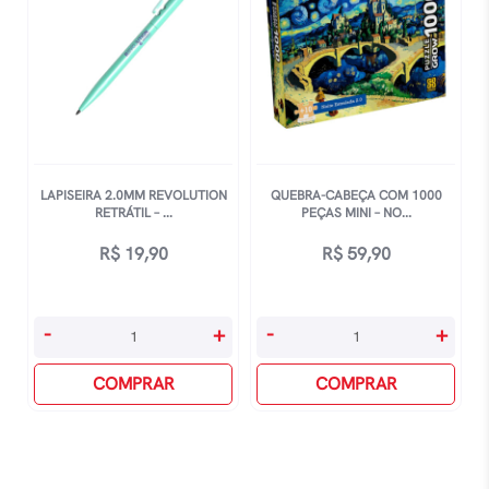
LAPISEIRA 2.0MM REVOLUTION
QUEBRA-CABEÇA COM 1000
RETRÁTIL – ...
PEÇAS MINI – NO...
R$
19,90
R$
59,90
Lapiseira
Quebra-
-
+
-
+
2.0mm
Cabeça
Revolution
COMPRAR
Com
COMPRAR
Retrátil
1000
-
Peças
Metallic
Mini