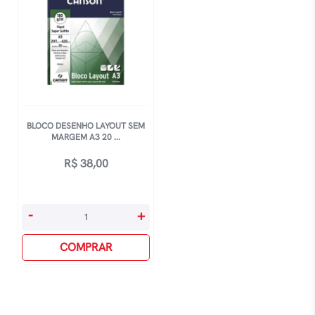
BLOCO DESENHO LAYOUT SEM
MARGEM A3 20 ...
R$
38,00
Bloco
-
+
Desenho
Layout
COMPRAR
Sem
Margem
A3