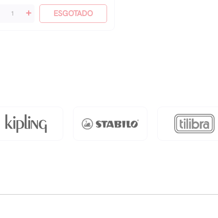
+
ESGOTADO
gundos
antidade