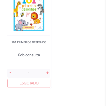
101 PRIMEIROS DESENHOS
Sob consulta
101
-
+
Primeiros
Desenhos
ESGOTADO
quantidade