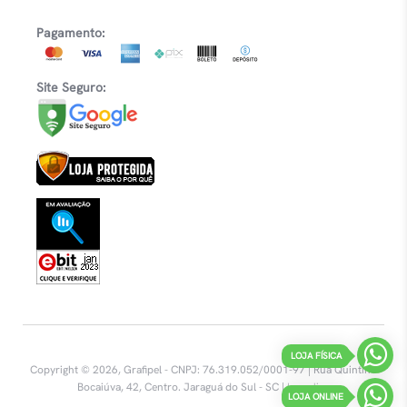
Pagamento:
Site Seguro:
LOJA FÍSICA
Copyright © 2026, Grafipel - CNPJ: 76.319.052/0001-97 | Rua Quintino
Bocaiúva, 42, Centro.
Jaraguá do Sul - SC |
Inovalize
LOJA ONLINE