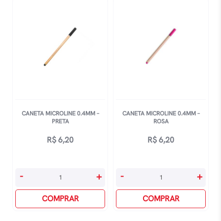
quantidade
quantidade
CANETA MICROLINE 0.4MM –
CANETA MICROLINE 0.4MM –
PRETA
ROSA
R$
6,20
R$
6,20
Caneta
Caneta
-
+
-
+
Microline
Microline
0.4mm
COMPRAR
0.4mm
COMPRAR
-
-