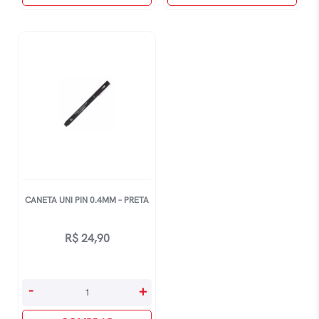
-
-
Vermelha
Violeta
quantidade
quantidade
CANETA UNI PIN 0.4MM – PRETA
R$
24,90
Caneta
-
+
Uni