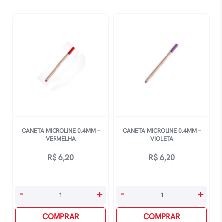
Verde
Verde
quantidade
Claro
quantidade
CANETA MICROLINE 0.4MM –
CANETA MICROLINE 0.4MM –
VERMELHA
VIOLETA
R$
6,20
R$
6,20
Caneta
Caneta
-
+
-
+
Microline
Microline
0.4mm
COMPRAR
0.4mm
COMPRAR