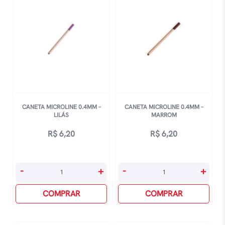
quantidade
CANETA MICROLINE 0.4MM –
CANETA MICROLINE 0.4MM –
LILÁS
MARROM
R$
6,20
R$
6,20
Caneta
Caneta
-
+
-
+
Microline
Microline
0.4mm
COMPRAR
0.4mm
COMPRAR
-
-
Lilás
Marrom