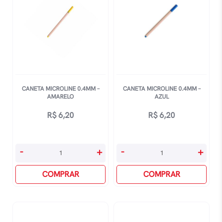
CANETA MICROLINE 0.4MM –
CANETA MICROLINE 0.4MM –
AMARELO
AZUL
R$
6,20
R$
6,20
Caneta
Caneta
-
+
-
+
Microline
Microline
0.4mm
COMPRAR
0.4mm
COMPRAR
-
-
Amarelo
Azul
quantidade
quantidade