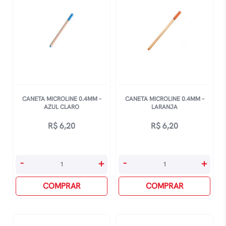
CANETA MICROLINE 0.4MM –
CANETA MICROLINE 0.4MM –
AZUL CLARO
LARANJA
R$
6,20
R$
6,20
Caneta
Caneta
-
+
-
+
Microline
Microline
0.4mm
COMPRAR
0.4mm
COMPRAR
-
-
Azul
Laranja
Claro
quantidade