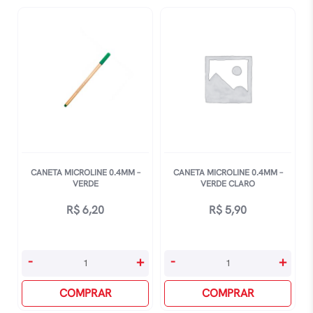
Preta
Rosa
quantidade
quantidade
CANETA MICROLINE 0.4MM –
CANETA MICROLINE 0.4MM –
VERDE
VERDE CLARO
R$
6,20
R$
5,90
Caneta
Caneta
-
+
-
+
Microline
Microline
0.4mm
COMPRAR
0.4mm
COMPRAR
-
-