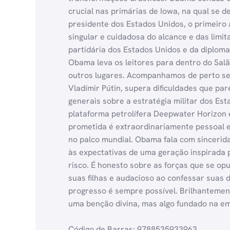
crucial nas primárias de Iowa, na qual se d
presidente dos Estados Unidos, o primeiro a
singular e cuidadosa do alcance e das limi
partidária dos Estados Unidos e da diploma
Obama leva os leitores para dentro do Sal
outros lugares. Acompanhamos de perto seu
Vladímir Pútin, supera dificuldades que par
generais sobre a estratégia militar dos Es
plataforma petrolífera Deepwater Horizon
prometida é extraordinariamente pessoal e 
no palco mundial. Obama fala com sincerid
às expectativas de uma geração inspirada 
risco. É honesto sobre as forças que se op
suas filhas e audacioso ao confessar suas
progresso é sempre possível. Brilhantemen
uma benção divina, mas algo fundado na em
Código de Barras: 9788535933963