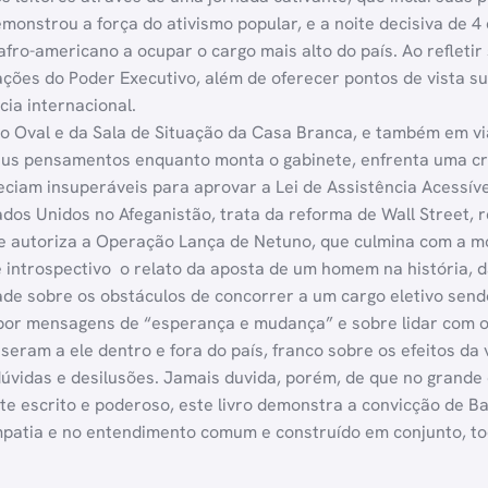
emonstrou a força do ativismo popular, e a noite decisiva de 
fro-americano a ocupar o cargo mais alto do país. Ao refletir 
tações do Poder Executivo, além de oferecer pontos de vista s
cia internacional.
ão Oval e da Sala de Situação da Casa Branca, e também em v
s pensamentos enquanto monta o gabinete, enfrenta uma crise 
eciam insuperáveis para aprovar a Lei de Assistência Acessíve
tados Unidos no Afeganistão, trata da reforma de Wall Street,
 e autoriza a Operação Lança de Netuno, que culmina com a m
introspectivo  o relato da aposta de um homem na história, d
ade sobre os obstáculos de concorrer a um cargo eletivo se
por mensagens de “esperança e mudança” e sobre lidar com os
useram a ele dentro e fora do país, franco sobre os efeitos d
 dúvidas e desilusões. Jamais duvida, porém, de que no grand
te escrito e poderoso, este livro demonstra a convicção de 
patia e no entendimento comum e construído em conjunto, to