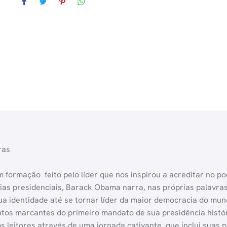
ras
m formação  feito pelo líder que nos inspirou a acreditar no
s presidenciais, Barack Obama narra, nas próprias palavras, 
a identidade até se tornar líder da maior democracia do mun
tos marcantes do primeiro mandato de sua presidência históri
eitores através de uma jornada cativante, que inclui suas pri