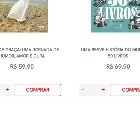
DE GRAÇA: UMA JORNADA DE
UMA BREVE HISTÓRIA DO M
HUMOR, AMOR E CURA
50 LIVROS
R$
59,90
R$
69,90
Uma
+
-
+
COMPRAR
COMPR
Breve
História
Do
a
Mundo
Em
50