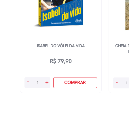
ISABEL DO VÔLEI DA VIDA
CHEIA 
R$
79,90
Isabel
Cheia
-
+
-
COMPRAR
Do
De
Vôlei
Graça:
Da
Uma
Vida
Jornad
quantidade
De
Humor,