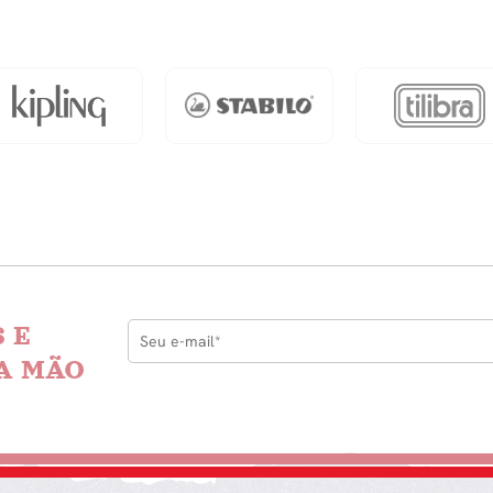
Livros
quantidade
dade
 E
A MÃO