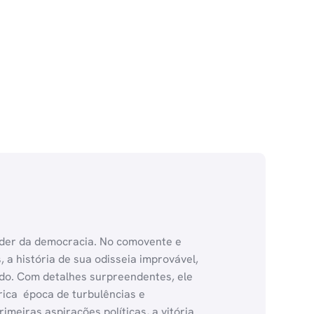
 poder da democracia. No comovente e
a história de sua odisseia improvável,
do. Com detalhes surpreendentes, ele
ca  época de turbulências e
meiras aspirações políticas, a vitória