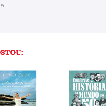
 P)
STOU: