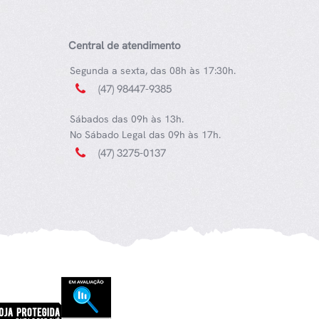
Central de atendimento
Segunda a sexta, das 08h às 17:30h.
(47) 98447-9385
Sábados das 09h às 13h.
No Sábado Legal das 09h às 17h.
(47) 3275-0137