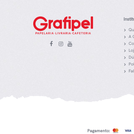
Insti
Qu
A 
Co
Lo
Dú
Po
Fa
Pagamento: