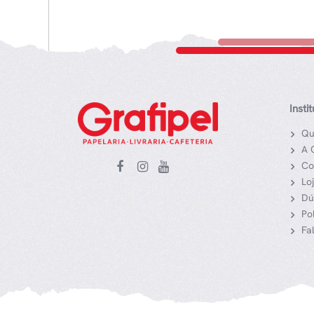
Insti
Qu
A 
Co
Lo
Dú
Po
Fa