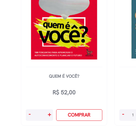
QUEM É VOCÊ?
R$
52,00
Quem
O
-
+
-
COMPRAR
É
Animal
VocÊ?
Social
quantidade
quanti