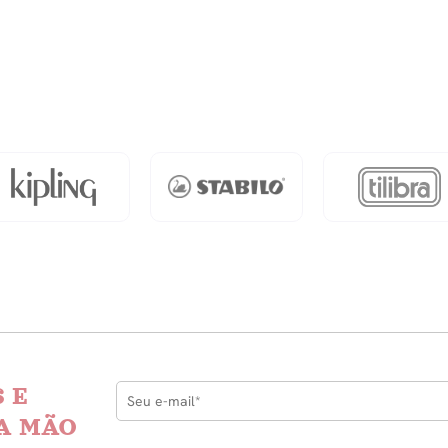
Vazio
quantidade
 E
A MÃO