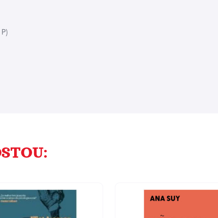
 P)
STOU: