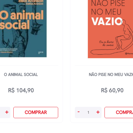
O ANIMAL SOCIAL
NÃO PISE NO MEU VAZ
R$
104,90
R$
60,90
Não
+
-
+
COMPRAR
COMPR
Pise
No
dade
Meu