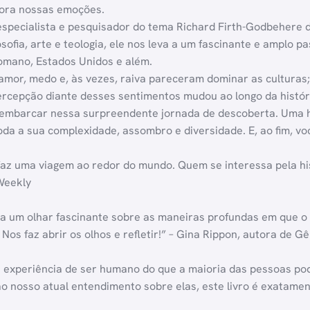
sora nossas emoções.
pecialista e pesquisador do tema Richard Firth-Godbehere d
osofia, arte e teologia, ele nos leva a um fascinante e amplo 
omano, Estados Unidos e além.
amor, medo e, às vezes, raiva pareceram dominar as culturas;
ercepção diante desses sentimentos mudou ao longo da histó
 embarcar nessa surpreendente jornada de descoberta. Uma
a a sua complexidade, assombro e diversidade. E, ao fim, v
 faz uma viagem ao redor do mundo. Quem se interessa pela h
Weekly
ça um olhar fascinante sobre as maneiras profundas em que
 Nos faz abrir os olhos e refletir!” – Gina Rippon, autora de 
experiência de ser humano do que a maioria das pessoas pod
nosso atual entendimento sobre elas, este livro é exatament