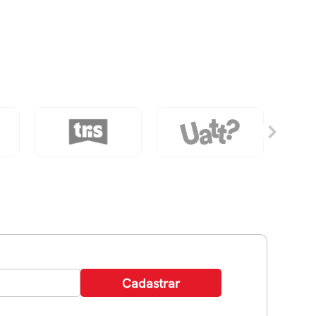
Sua
História?
quantidade