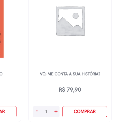
IO
VÔ, ME CONTA A SUA HISTÓRIA?
R$
79,90
Vô,
-
+
AR
COMPRAR
Me
Conta
A