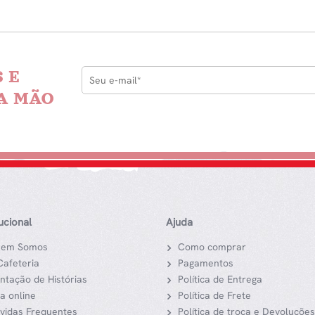
 E
A MÃO
tucional
Ajuda
em Somos
Como comprar
Cafeteria
Pagamentos
ntação de Histórias
Política de Entrega
ja online
Política de Frete
vidas Frequentes
Política de troca e Devoluções