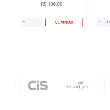
R$
106,00
O
O
-
+
-
COMPRAR
Mestre
Retrato
E
De
Margarida
Dorian
quantidade
Gray
quanti