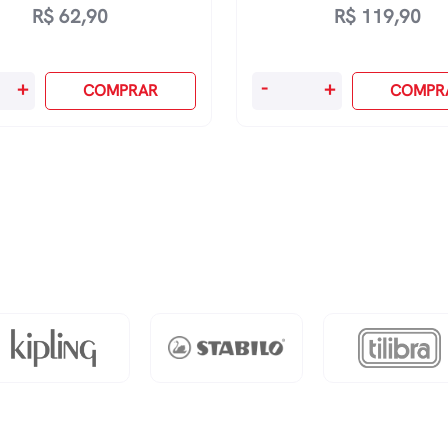
R$
62,90
R$
119,90
O
+
-
+
COMPRAR
COMPR
Cavaleiro
Dos
Sete
Reinos
dade
quantidade