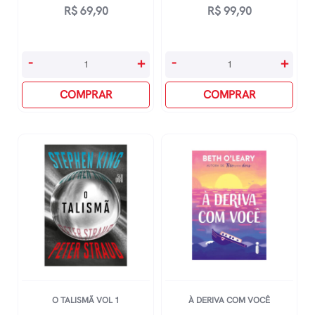
R$
69,90
R$
99,90
O
Ensaio
-
+
-
+
Diabo
Sobre
Veste
COMPRAR
A
COMPRAR
Prada
Cegueira
quantidade
quantidade
O TALISMÃ VOL 1
À DERIVA COM VOCÊ