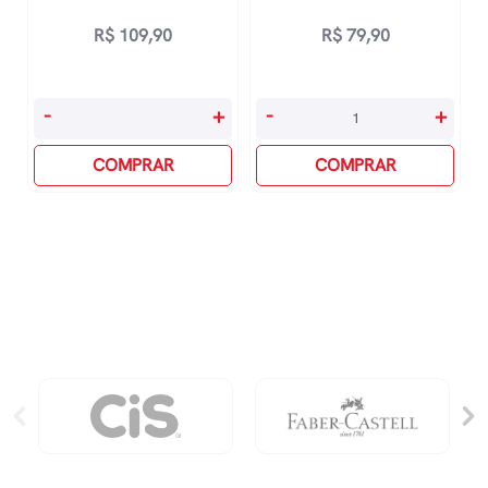
R$
109,90
R$
79,90
O
À
-
+
-
+
Talismã
Deriva
Vol
COMPRAR
Com
COMPRAR
1
Você
quantidade
quantidade