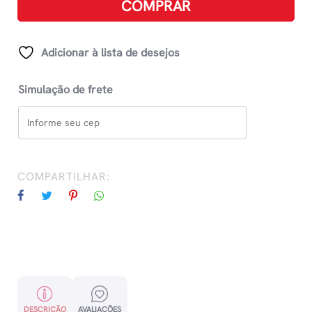
COMPRAR
Vol
1
-
Adicionar à lista de desejos
Para
Serem
Simulação de frete
Lidos
Rapidamente
quantidade
COMPARTILHAR:
DESCRIÇÃO
AVALIAÇÕES