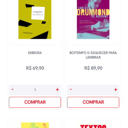
EMBORA
BOITEMPO II: ESQUECER PARA
LEMBRAR
R$
69,90
R$
89,90
Embora
Boitempo
-
+
-
+
quantidade
Ii:
COMPRAR
Esquecer
COMPRAR
Para
Lembrar
quantidade