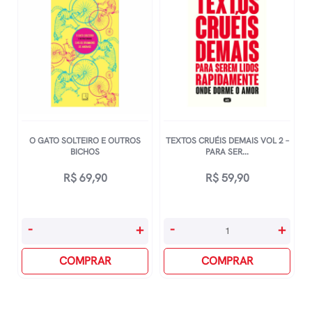
O GATO SOLTEIRO E OUTROS
TEXTOS CRUÉIS DEMAIS VOL 2 –
BICHOS
PARA SER...
R$
69,90
R$
59,90
O
Textos
-
+
-
+
Gato
CruÉis
Solteiro
COMPRAR
Demais
COMPRAR
E
Vol
Outros
2