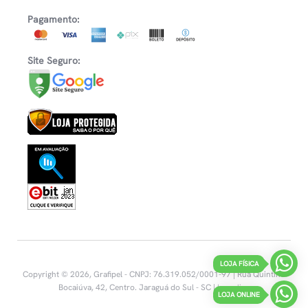
Pagamento:
Site Seguro:
LOJA FÍSICA
Copyright © 2026, Grafipel - CNPJ: 76.319.052/0001-97 | Rua Quintino
Bocaiúva, 42, Centro.
Jaraguá do Sul - SC |
Inovalize
LOJA ONLINE