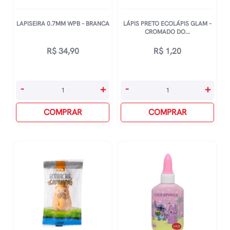
LAPISEIRA 0.7MM WPB – BRANCA
LÁPIS PRETO ECOLÁPIS GLAM –
CROMADO DO...
R$
34,90
R$
1,20
Lapiseira
Lápis
-
+
-
+
0.7mm
Preto
Wpb
COMPRAR
Ecolápis
COMPRAR
-
Glam
Branca
-
quantidade
Cromado
Dourado
quantidade