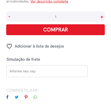
arredondadas.
Ver descrição completa
Tesoura
-
+
Escolar
Comfort
COMPRAR
15cm
-
Cores
Adicionar à lista de desejos
Diversas
quantidade
Simulação de frete
COMPARTILHAR: