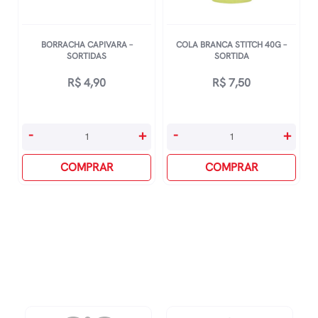
BORRACHA CAPIVARA –
COLA BRANCA STITCH 40G –
SORTIDAS
SORTIDA
R$
4,90
R$
7,50
Borracha
Cola
-
+
-
+
Capivara
Branca
-
COMPRAR
Stitch
COMPRAR
Sortidas
40g
quantidade
-
Sortida
quantidade