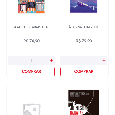
REALIDADES ADAPTADAS
À DERIVA COM VOCÊ
R$
74,90
R$
79,90
Realidades
À
-
+
-
+
Adaptadas
Deriva
quantidade
COMPRAR
Com
COMPRAR
Você
quantidade