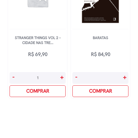
STRANGER THINGS VOL 2 –
BARATAS
CIDADE NAS TRE...
R$
69,90
R$
84,90
Stranger
Baratas
-
+
-
+
Things
quantidade
Vol
COMPRAR
COMPRAR
2
-
Cidade
Nas
Trevas
quantidade