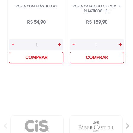
PASTA COM ELÁSTICO A3
PASTA CATALOGO OF COM 50
PLASTICOS – P...
R$
54,90
R$
159,90
Pasta
Pasta
-
+
-
+
Com
Catalogo
Elástico
COMPRAR
Of
COMPRAR
A3
Com
quantidade
50
Plasticos
-
Preto
quantidade