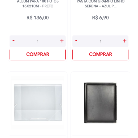
ÁLBUM PARA 100 FOTOS
PASTA COM GRAMPO LINHO
15X21CM – PRETO
SERENA – AZUL P...
R$
136,00
R$
6,90
Álbum
Pasta
-
+
-
+
Para
Com
100
COMPRAR
Grampo
COMPRAR
Fotos
Linho
15x21cm
Serena
-
-
Preto
Azul
quantidade
Pastel
quantidade