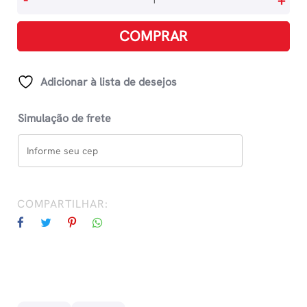
-
+
Com
Elástico
COMPRAR
Ofício
332x232mm
-
Adicionar à lista de desejos
Transparente
quantidade
Simulação de frete
COMPARTILHAR: